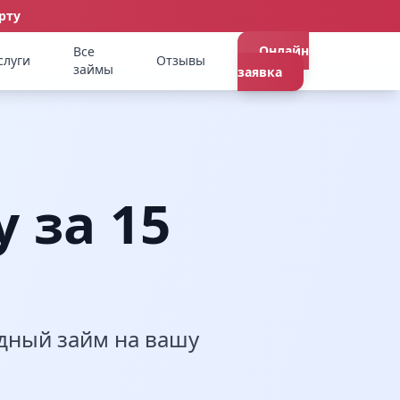
рту
Онлайн
Все
слуги
Отзывы
займы
заявка
 за 15
дный займ на вашу