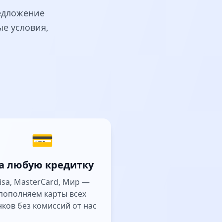
редложение
е условия,
💳
а любую кредитку
isa, MasterCard, Мир —
пополняем карты всех
нков без комиссий от нас