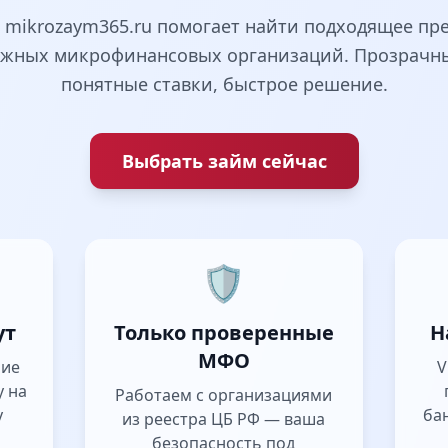
 mikrozaym365.ru помогает найти подходящее п
ёжных микрофинансовых организаций. Прозрачны
понятные ставки, быстрое решение.
Выбрать займ сейчас
🛡️
ут
Только проверенные
Н
МФО
ние
V
у на
Работаем с организациями
у
ба
из реестра ЦБ РФ — ваша
безопасность под