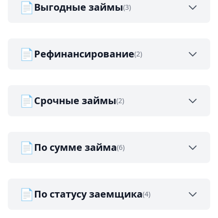
📄
Выгодные займы
(3)
📄
Рефинансирование
(2)
📄
Срочные займы
(2)
📄
По сумме займа
(6)
📄
По статусу заемщика
(4)