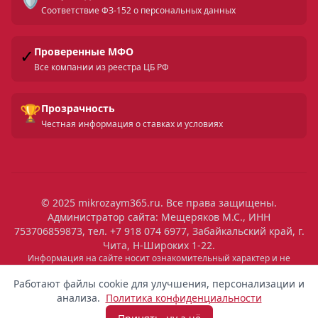
Соответствие ФЗ-152 о персональных данных
✓
Проверенные МФО
Все компании из реестра ЦБ РФ
🏆
Прозрачность
Честная информация о ставках и условиях
© 2025 mikrozaym365.ru. Все права защищены.
Администратор сайта: Мещеряков М.С., ИНН
753706859873, тел. +7 918 074 6977, Забайкальский край, г.
Чита, Н-Широких 1-22.
Информация на сайте носит ознакомительный характер и не
является публичной офертой. Все условия микрозаймов уточняйте
на сайтах МФО. Помните: займ — это обязательство, которое
Работают файлы cookie для улучшения, персонализации и
необходимо исполнять. Невыполнение обязательств влечет штрафы
анализа.
Политика конфиденциальности
и ухудшение кредитной истории. Услуги предоставляются
микрофинансовыми организациями, состоящими в реестре ЦБ РФ.