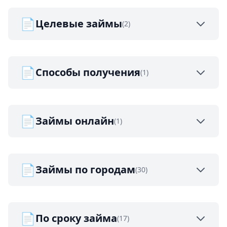
📄
Целевые займы
(2)
📄
Способы получения
(1)
📄
Займы онлайн
(1)
📄
Займы по городам
(30)
📄
По сроку займа
(17)