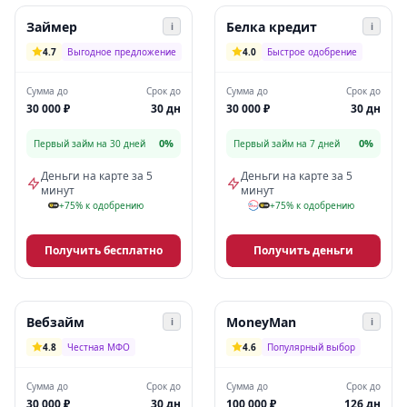
Займер
Белка кредит
i
i
4.7
Выгодное предложение
4.0
Быстрое одобрение
Сумма до
Срок до
Сумма до
Срок до
30 000 ₽
30 дн
30 000 ₽
30 дн
0%
0%
Первый займ на 30 дней
Первый займ на 7 дней
Деньги на карте за 5
Деньги на карте за 5
минут
минут
+75% к одобрению
+75% к одобрению
Получить бесплатно
Получить деньги
Вебзайм
MoneyMan
i
i
4.8
Честная МФО
4.6
Популярный выбор
Сумма до
Срок до
Сумма до
Срок до
30 000 ₽
30 дн
100 000 ₽
126 дн