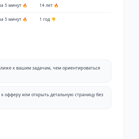
за 5 минут
14 лет
🔥
🔥
за 5 минут
1 год
🔥
👎
ближе к вашим задачам, чем ориентироваться
 к офферу или открыть детальную страницу без