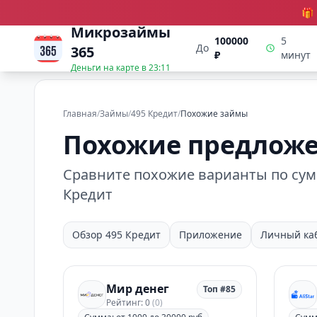
🎁
Микрозаймы
100000
5
До
365
₽
минут
Деньги на карте в
23:11
Главная
/
Займы
/
495 Кредит
/
Похожие займы
Похожие предложе
Сравните похожие варианты по сумм
Кредит
Обзор 495 Кредит
Приложение
Личный ка
Мир денег
Топ #85
Рейтинг: 0
(0)