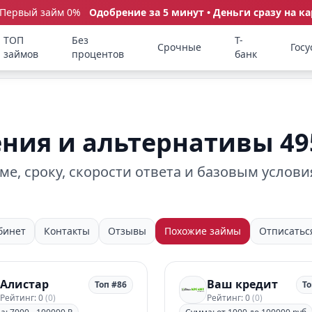
 Первый займ 0%
Одобрение за 5 минут • Деньги сразу на ка
ТОП
Без
Т-
Срочные
Госу
займов
процентов
банк
ния и альтернативы 49
е, сроку, скорости ответа и базовым услови
бинет
Контакты
Отзывы
Похожие займы
Отписатьс
Алистар
Ваш кредит
Топ #86
То
Рейтинг: 0
(0)
Рейтинг: 0
(0)