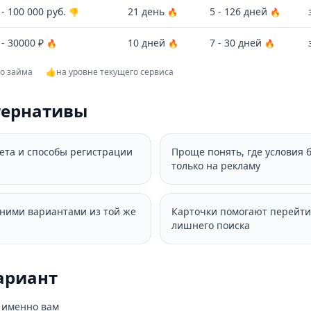
- 100 000 руб.
21 день
5 - 126 дней
👎
🔥
🔥
 - 30000 ₽
10 дней
7 - 30 дней
🔥
🔥
🔥
го займа
👍
на уровне текущего сервиса
тернативы
вета и способы регистрации
Проще понять, где условия 
только на рекламу
дними вариантами из той же
Карточки помогают перейти
лишнего поиска
ариант
о именно вам