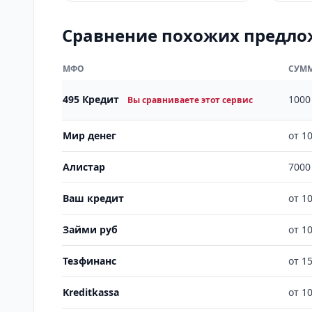
Сравнение похожих предл
МФО
СУМ
495 Кредит
1000
Вы сравниваете этот сервис
Мир денег
от 1
Алистар
7000
Ваш кредит
от 1
Займи руб
от 1
Тезфинанс
от 1
Kreditkassa
от 1