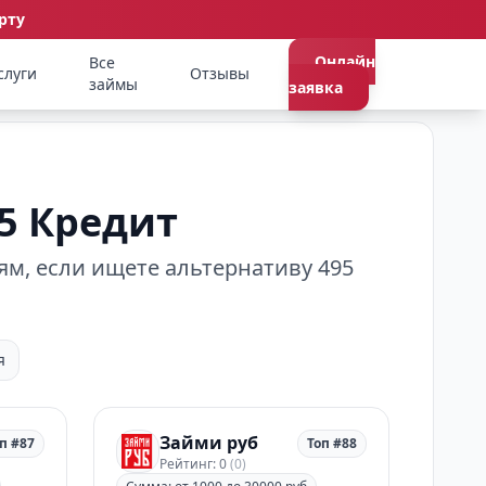
рту
Онлайн
Все
слуги
Отзывы
займы
заявка
5 Кредит
ям, если ищете альтернативу 495
я
Займи руб
п #87
Топ #88
Рейтинг: 0
(0)