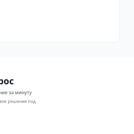
рос
ние за минуту
овое решение под