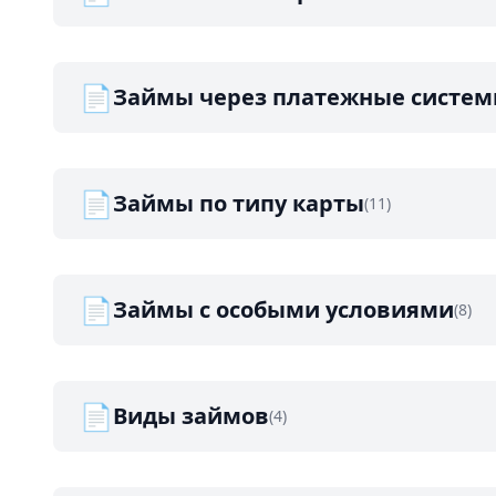
📄
Займы через платежные систе
📄
Займы по типу карты
(11)
📄
Займы с особыми условиями
(8)
📄
Виды займов
(4)