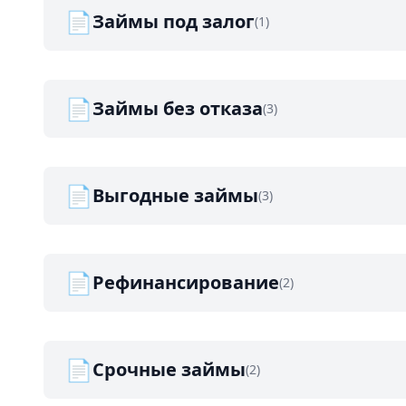
📄
Займы под залог
(1)
📄
Займы без отказа
(3)
📄
Выгодные займы
(3)
📄
Рефинансирование
(2)
📄
Срочные займы
(2)