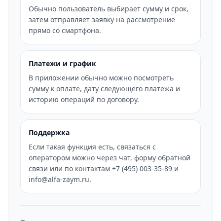
Обычно пользователь выбирает сумму и срок,
затем отправляет заявку на рассмотрение
прямо со смартфона.
Платежи и график
В приложении обычно можно посмотреть
сумму к оплате, дату следующего платежа и
историю операций по договору.
Поддержка
Если такая функция есть, связаться с
оператором можно через чат, форму обратной
связи или по контактам +7 (495) 003-35-89 и
info@alfa-zaym.ru.