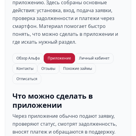
приложению. Здесь собраны основные
действия: установка, вход, подача заявки,
проверка задолженности и платежи через
смартфон. Материал помогает быстро
понять, что можно сделать в приложении и
где искать нужный раздел.
Обзор Альфа
Приложение
Личный кабинет
Контакты
Отзывы
Похожие займы
Отписаться
Что можно сделать в
приложении
Через приложение обычно подают заявку,
проверяют статус, смотрят задолженность,
вносят платеж и обращаются в поддержку.