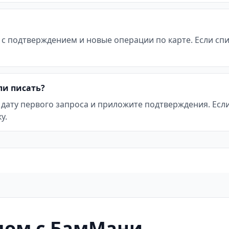
 с подтверждением и новые операции по карте. Если с
ли писать?
 дату первого запроса и приложите подтверждения. Ес
у.
дом с БамМани