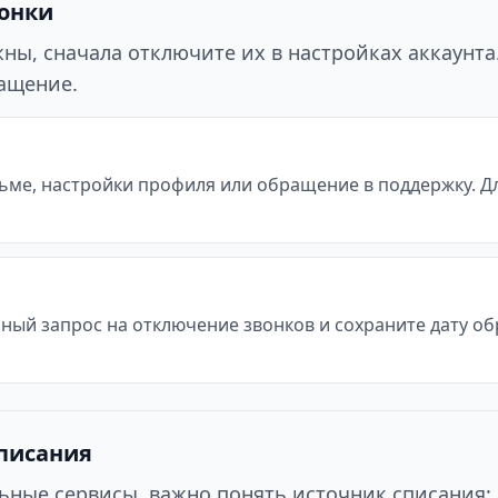
вонки
ы, сначала отключите их в настройках аккаунта. 
ращение.
ьме, настройки профиля или обращение в поддержку. Д
ьный запрос на отключение звонков и сохраните дату о
списания
ьные сервисы, важно понять источник списания: