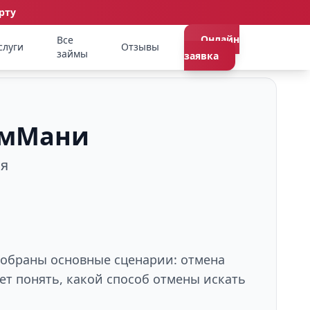
рту
Онлайн
Все
слуги
Отзывы
займы
заявка
БамМани
ия
 собраны основные сценарии: отмена
ет понять, какой способ отмены искать