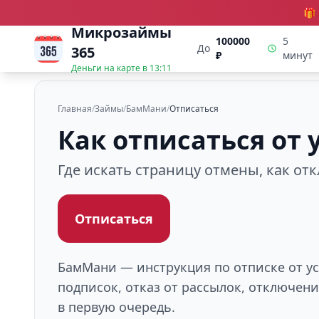
🎁
Микрозаймы
100000
5
До
365
₽
минут
Деньги на карте в
13:11
Главная
/
Займы
/
БамМани
/
Отписаться
Как отписаться от
Где искать страницу отмены, как от
Отписаться
БамМани — инструкция по отписке от ус
подписок, отказ от рассылок, отключен
в первую очередь.