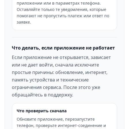
приложении или в параметрах телефона.
Оставляйте только те уведомления, которые
помогают не пропустить платеж или ответ по
заявке.
Что делать, если приложение не работает
Если приложение не открывается, зависает
или не дает войти, сначала исключите
простые причины: обновление, интернет,
память устройства и технические
ограничения сервиса. После этого уже
обращайтесь в поддержку.
Что проверить сначала
Обновите приложение, перезапустите
телефон, проверьте интернет-соединение и