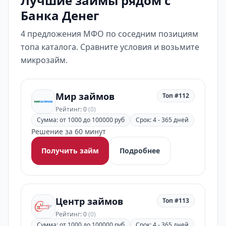
Лучшие займы рядом с
Банка Денег
4 предложения МФО по соседним позициям
топа каталога. Сравните условия и возьмите
микрозайм.
Мир займов
Топ #112
Рейтинг: 0
(0)
Сумма: от 1000 до 100000 руб
Срок: 4 - 365 дней
Решение за 60 минут
Получить займ
Подробнее
Центр займов
Топ #113
Рейтинг: 0
(0)
Сумма: от 1000 до 100000 руб
Срок: 4 - 365 дней