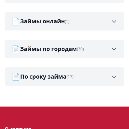
📄
Займы онлайн
(1)
📄
Займы по городам
(30)
📄
По сроку займа
(17)