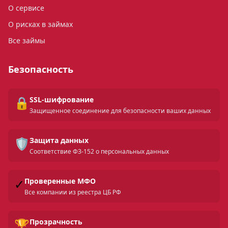
О сервисе
О рисках в займах
Все займы
Безопасность
🔒
SSL-шифрование
Защищенное соединение для безопасности ваших данных
🛡️
Защита данных
Соответствие ФЗ-152 о персональных данных
✓
Проверенные МФО
Все компании из реестра ЦБ РФ
🏆
Прозрачность