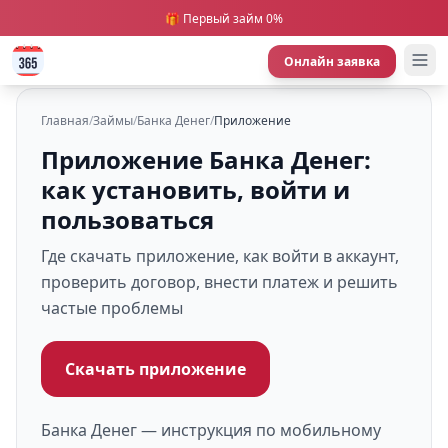
🎁 Первый займ 0%
Онлайн заявка
Главная
/
Займы
/
Банка Денег
/
Приложение
Приложение Банка Денег:
как установить, войти и
пользоваться
Где скачать приложение, как войти в аккаунт,
проверить договор, внести платеж и решить
частые проблемы
Скачать приложение
Банка Денег — инструкция по мобильному