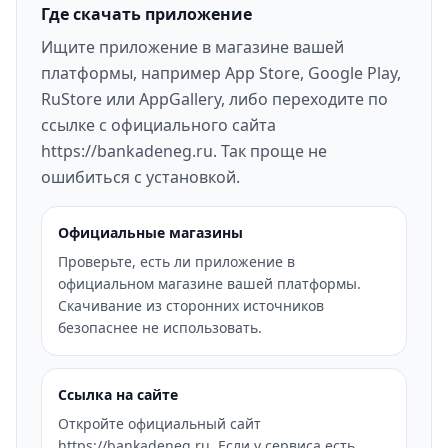
Где скачать приложение
Ищите приложение в магазине вашей
платформы, например App Store, Google Play,
RuStore или AppGallery, либо переходите по
ссылке с официального сайта
https://bankadeneg.ru. Так проще не
ошибиться с установкой.
Официальные магазины
Проверьте, есть ли приложение в
официальном магазине вашей платформы.
Скачивание из сторонних источников
безопаснее не использовать.
Ссылка на сайте
Откройте официальный сайт
https://bankadeneg.ru. Если у сервиса есть