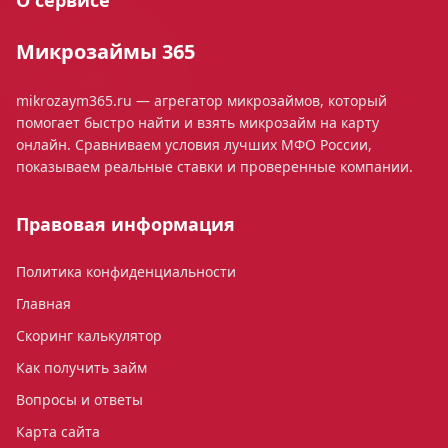
О сервисе
Микрозаймы 365
mikrozaym365.ru — агрегатор микрозаймов, который
помогает быстро найти и взять микрозайм на карту
онлайн. Сравниваем условия лучших МФО России,
показываем реальные ставки и проверенные компании.
Правовая информация
Политика конфиденциальности
Главная
Скоринг калькулятор
Как получить займ
Вопросы и ответы
Карта сайта