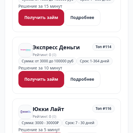
Решение за 15 минут
Получить займ
Подробнее
Экспресс Деньги
Топ #114
Рейтинг: 0
(0)
Сумма: от 3000 до 100000 руб
Срок: 1-364 дней
Решение за 10 минут
Получить займ
Подробнее
Юкки Лайт
Топ #116
Рейтинг: 0
(0)
Сумма: 3000 - 30000₽
Срок: 7 - 30 дней
Решение за 5 минут