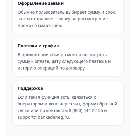
Оформление заявки
Обычно пользователь выбирает сумму и срок,
затем отправляет заявку на рассмотрение
прямо со смартфона.
Платежи и график
В приложении обычно можно посмотреть
сумму к оплате, дату следующего платежа и
историю операций по договору.
Поддержка
Если такая функция есть, связаться с
оператором можно через чат, форму обратной
связи или по контактам 8 (800) 444 22 56 и
support@bankadeneg.ru.