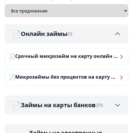
📄
Онлайн займы
(2)
📄
Срочный микрозайм на карту онлайн — получить деньги за 5 минут
📄
Микрозаймы без процентов на карту — ТОП-10 за 2026 год
📄
Займы на карты банков
(25)
Займы на электронные