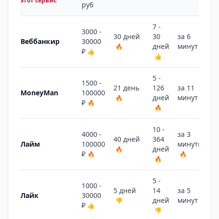
этот сервис
руб
7 -
3000 -
30 дней
30
за 6
Веббанкир
30000
дней
минут
🔥
👎
₽
👍
👍
5 -
1500 -
21 день
126
за 11
MoneyMan
100000
дней
минут
🔥
👎
₽
🔥
🔥
10 -
4000 -
за 3
40 дней
364
Лайм
100000
минуты
дней
🔥
₽
🔥
🔥
🔥
5 -
1000 -
5 дней
14
за 5
Лайк
30000
дней
минут
👎
👍
₽
👍
👎