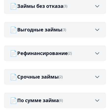
📄
Займы без отказа
(3)
📄
Выгодные займы
(3)
📄
Рефинансирование
(2)
📄
Срочные займы
(2)
📄
По сумме займа
(6)