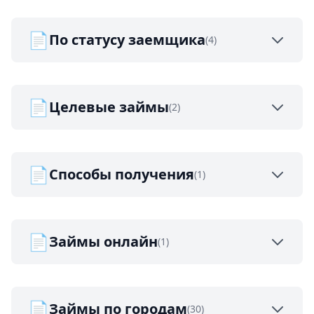
📄
По статусу заемщика
(4)
📄
Целевые займы
(2)
📄
Способы получения
(1)
📄
Займы онлайн
(1)
📄
Займы по городам
(30)