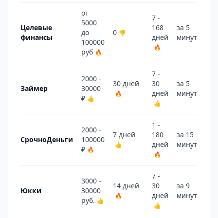
от
7 -
5000
Целевые
168
за 5
до
0
👎
финансы
дней
минут
👍
100000
🔥
руб
🔥
7 -
2000 -
30 дней
30
за 5
Займер
30000
дней
минут
🔥
👍
₽
👍
👍
1 -
2000 -
7 дней
180
за 15
СрочноДеньги
100000
дней
минут
👍
👎
₽
🔥
🔥
7 -
3000 -
14 дней
30
за 9
Юкки
30000
дней
минут
🔥
👎
руб.
👍
👍