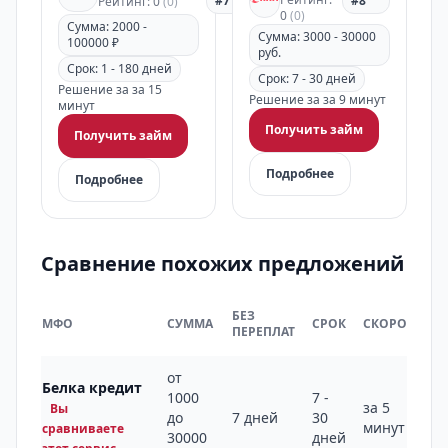
#7
#8
Рейтинг: 0
(0)
0
(0)
Сумма: 2000 -
Сумма: 3000 - 30000
100000 ₽
руб.
Срок: 1 - 180 дней
Срок: 7 - 30 дней
Решение за за 15
Решение за за 9 минут
минут
Получить займ
Получить займ
Подробнее
Подробнее
Сравнение похожих предложений
БЕЗ
МФО
СУММА
СРОК
СКОРОСТЬ
ПЕРЕПЛАТ
от
Белка кредит
1000
7 -
за 5
Вы
до
7 дней
30
минут
сравниваете
30000
дней