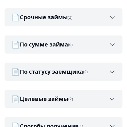
📄
Срочные займы
(2)
📄
По сумме займа
(6)
📄
По статусу заемщика
(4)
📄
Целевые займы
(2)
📄
Способы получения
(1)