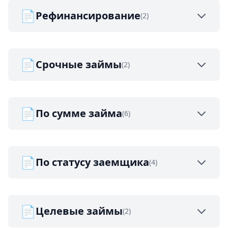
📄
Рефинансирование
(2)
📄
Срочные займы
(2)
📄
По сумме займа
(6)
📄
По статусу заемщика
(4)
📄
Целевые займы
(2)