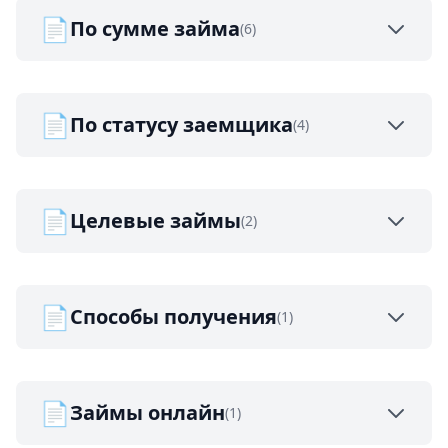
📄
По сумме займа
(6)
📄
По статусу заемщика
(4)
📄
Целевые займы
(2)
📄
Способы получения
(1)
📄
Займы онлайн
(1)