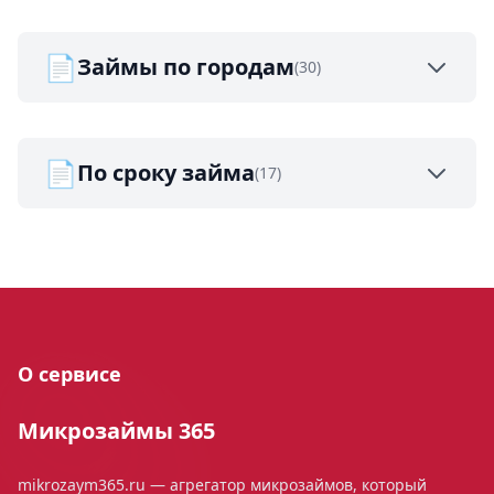
📄
Займы по городам
(30)
📄
По сроку займа
(17)
О сервисе
Микрозаймы 365
mikrozaym365.ru — агрегатор микрозаймов, который