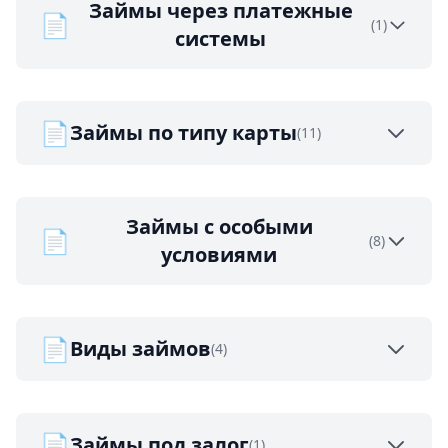
Займы через платежные
📄
(1)
системы
📄
Займы по типу карты
(11)
Займы с особыми
📄
(8)
условиями
📄
Виды займов
(4)
📄
Займы под залог
(1)