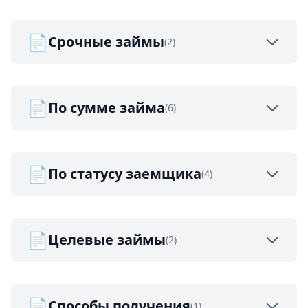
📄
Срочные займы
(2)
📄
По сумме займа
(6)
📄
По статусу заемщика
(4)
📄
Целевые займы
(2)
📄
Способы получения
(1)