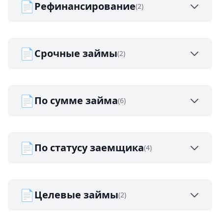
📄
Рефинансирование
(2)
📄
Срочные займы
(2)
📄
По сумме займа
(6)
📄
По статусу заемщика
(4)
📄
Целевые займы
(2)