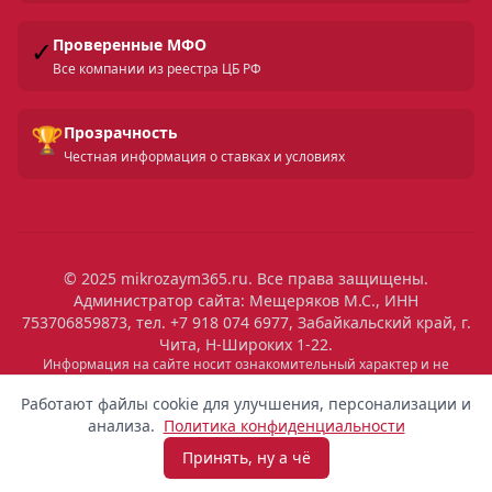
✓
Проверенные МФО
Все компании из реестра ЦБ РФ
🏆
Прозрачность
Честная информация о ставках и условиях
© 2025 mikrozaym365.ru. Все права защищены.
Администратор сайта: Мещеряков М.С., ИНН
753706859873, тел. +7 918 074 6977, Забайкальский край, г.
Чита, Н-Широких 1-22.
Информация на сайте носит ознакомительный характер и не
является публичной офертой. Все условия микрозаймов уточняйте
на сайтах МФО. Помните: займ — это обязательство, которое
Работают файлы cookie для улучшения, персонализации и
необходимо исполнять. Невыполнение обязательств влечет штрафы
анализа.
Политика конфиденциальности
и ухудшение кредитной истории. Услуги предоставляются
микрофинансовыми организациями, состоящими в реестре ЦБ РФ.
Принять, ну а чё
Взять микрозайм