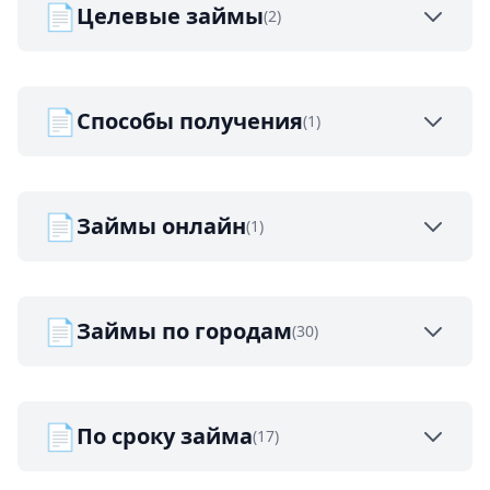
📄
Целевые займы
(2)
📄
Способы получения
(1)
📄
Займы онлайн
(1)
📄
Займы по городам
(30)
📄
По сроку займа
(17)