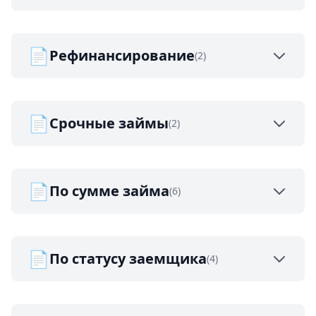
📄
Рефинансирование
(2)
📄
Срочные займы
(2)
📄
По сумме займа
(6)
📄
По статусу заемщика
(4)