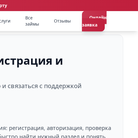
рту
Онлайн
Все
слуги
Отзывы
займы
заявка
истрация и
р и связаться с поддержкой
я: регистрация, авторизация, проверка
быстро найти нужный раздел и понять,