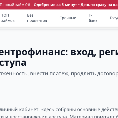
 Первый займ 0%
Одобрение за 5 минут • Деньги сразу на ка
ТОП
Без
Т-
Срочные
Госу
займов
процентов
банк
нтрофинанс: вход, рег
ступа
олженность, внести платеж, продлить догово
личный кабинет. Здесь собраны основные действи
ти и восстановление доступа. Материал поможет 