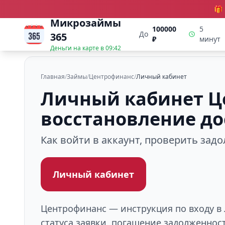
🎁
Микрозаймы
100000
5
До
365
₽
минут
Деньги на карте в
09:42
Главная
/
Займы
/
Центрофинанс
/
Личный кабинет
Личный кабинет Це
восстановление до
Как войти в аккаунт, проверить зад
Личный кабинет
Центрофинанс — инструкция по входу в 
статуса заявки, погашение задолженнос