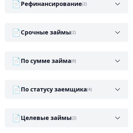
📄
Рефинансирование
(2)
📄
Срочные займы
(2)
📄
По сумме займа
(6)
📄
По статусу заемщика
(4)
📄
Целевые займы
(2)