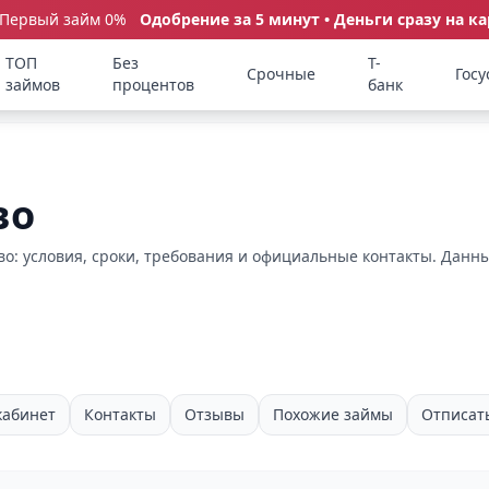
 Первый займ 0%
Одобрение за 5 минут • Деньги сразу на ка
ТОП
Без
Т-
Срочные
Госу
займов
процентов
банк
во
о: условия, сроки, требования и официальные контакты. Данны
кабинет
Контакты
Отзывы
Похожие займы
Отписат