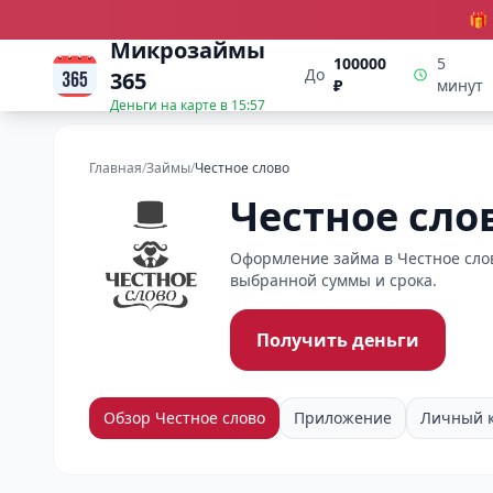
🎁
Микрозаймы
100000
5
До
365
₽
минут
Деньги на карте в
15:57
Главная
/
Займы
/
Честное слово
Честное сло
Оформление займа в Честное слов
выбранной суммы и срока.
Получить деньги
Обзор Честное слово
Приложение
Личный 