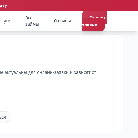
рту
Онлайн
Все
слуги
Отзывы
займы
заявка
е актуальны для онлайн-заявки и зависят от
ься