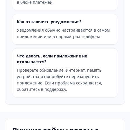
в блоке платежей.
Как отключить уведомления?
Уведомления обычно настраиваются в самом
приложении или в параметрах телефона.
Что делать, если приложение не
открывается?
Проверьте обновление, интернет, память
устройства и попробуйте перезапустить
приложение. Если проблема сохраняется,
обратитесь в поддержку.