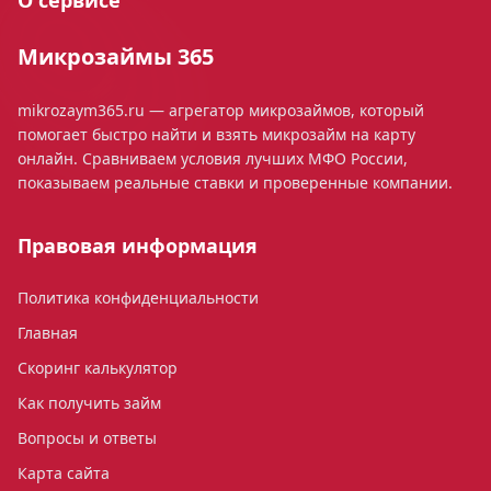
О сервисе
Микрозаймы 365
mikrozaym365.ru — агрегатор микрозаймов, который
помогает быстро найти и взять микрозайм на карту
онлайн. Сравниваем условия лучших МФО России,
показываем реальные ставки и проверенные компании.
Правовая информация
Политика конфиденциальности
Главная
Скоринг калькулятор
Как получить займ
Вопросы и ответы
Карта сайта