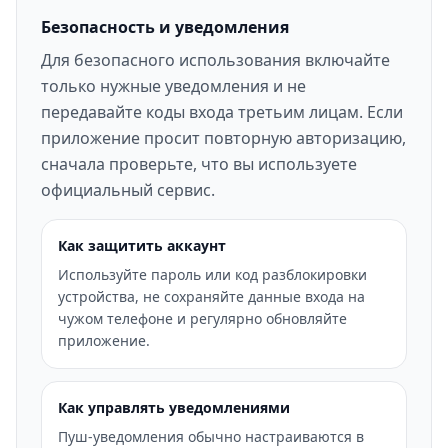
Безопасность и уведомления
Для безопасного использования включайте
только нужные уведомления и не
передавайте коды входа третьим лицам. Если
приложение просит повторную авторизацию,
сначала проверьте, что вы используете
официальный сервис.
Как защитить аккаунт
Используйте пароль или код разблокировки
устройства, не сохраняйте данные входа на
чужом телефоне и регулярно обновляйте
приложение.
Как управлять уведомлениями
Пуш-уведомления обычно настраиваются в