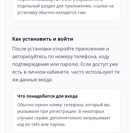
отдельный раздел для приложения, ссылка на
установку обычно находится там.
Как установить и войти
После установки откройте приложение и
авторизуйтесь по номеру телефона, коду
подтверждения или паролю. Если доступ уже
есть в личном кабинете, часто используют те
же данные входа.
Что понадобится для входа
Обычно нужен номер телефона, который вы
указывали при регистрации. В некоторых
случаях сервис дополнительно запрашивает
код из SMS или пароль.