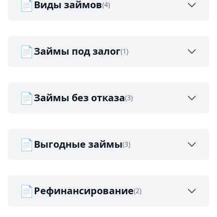
📄
Виды займов
(4)
📄
Займы под залог
(1)
📄
Займы без отказа
(3)
📄
Выгодные займы
(3)
📄
Рефинансирование
(2)