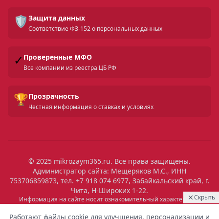
🛡️
Защита данных
Соответствие ФЗ-152 о персональных данных
✓
Проверенные МФО
Все компании из реестра ЦБ РФ
🏆
Прозрачность
Честная информация о ставках и условиях
© 2025 mikrozaym365.ru. Все права защищены.
Администратор сайта: Мещеряков М.С., ИНН
753706859873, тел. +7 918 074 6977, Забайкальский край, г.
Чита, Н-Широких 1-22.
Скрыть
Информация на сайте носит ознакомительный характер и не
является публичной офертой. Все условия микрозаймов уточняйте
08:03
Выдан
на сайтах МФО. Помните: займ — это обязательство, которое
Работают файлы cookie для улучшения, персонализации и