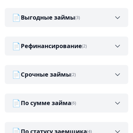
📄
Выгодные займы
(3)
📄
Рефинансирование
(2)
📄
Срочные займы
(2)
📄
По сумме займа
(6)
📄
По статусу заемщика
(4)