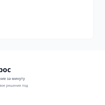
рос
ние за минуту
овое решение под