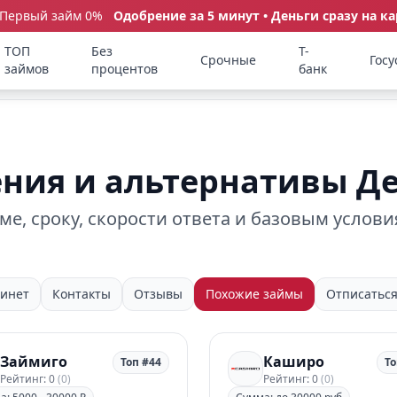
 Первый займ 0%
Одобрение за 5 минут • Деньги сразу на ка
ТОП
Без
Т-
Срочные
Госу
займов
процентов
банк
ния и альтернативы Д
е, сроку, скорости ответа и базовым услови
инет
Контакты
Отзывы
Похожие займы
Отписатьс
Займиго
Каширо
Топ #44
То
Рейтинг: 0
(0)
Рейтинг: 0
(0)