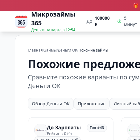
🎁
Микрозаймы
100000
5
До
365
₽
минут
Деньги на карте в
12:54
Главная
/
Займы
/
Деньги ОК
/
Похожие займы
Похожие предложе
Сравните похожие варианты по сумм
Деньги ОК
Обзор Деньги ОК
Приложение
Личный каб
До Зарплаты
Топ #43
Рейтинг: 0
(0)