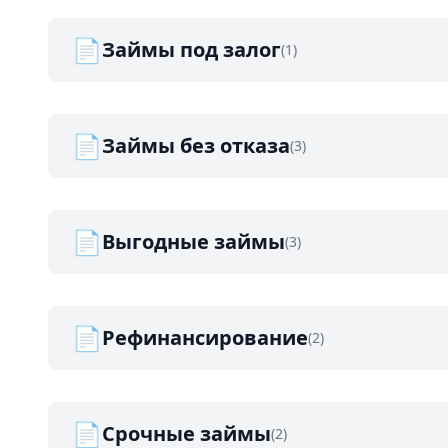
📄
Займы под залог
(1)
📄
Займы без отказа
(3)
📄
Выгодные займы
(3)
📄
Рефинансирование
(2)
📄
Срочные займы
(2)