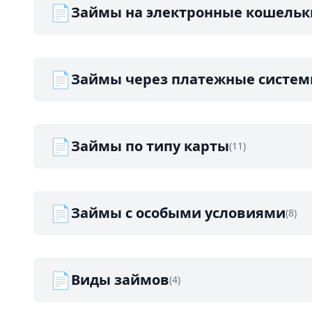
📄
Займы на электронные кошельк
📄
Займы через платежные систе
📄
Займы по типу карты
(11)
📄
Займы с особыми условиями
(8)
📄
Виды займов
(4)