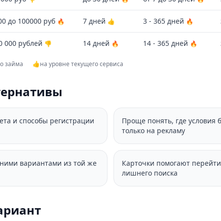
00 до 100000 руб
7 дней
3 - 365 дней
🔥
👍
🔥
0 000 рублей
14 дней
14 - 365 дней
👎
🔥
🔥
го займа
👍
на уровне текущего сервиса
тернативы
вета и способы регистрации
Проще понять, где условия 
только на рекламу
дними вариантами из той же
Карточки помогают перейти
лишнего поиска
ариант