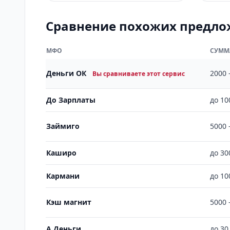
Сравнение похожих предл
МФО
СУММ
Деньги ОК
2000 
Вы сравниваете этот сервис
До Зарплаты
до 10
Займиго
5000 
Каширо
до 30
Кармани
до 10
Кэш магнит
5000 
А Деньги
до 30