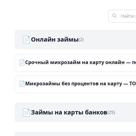
📄
Онлайн займы
(2)
📄
Срочный микрозайм на карту онлайн — по
📄
Микрозаймы без процентов на карту — ТОП
📄
Займы на карты банков
(25)