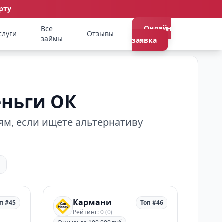
рту
Онлайн
Все
слуги
Отзывы
займы
заявка
еньги ОК
ям, если ищете альтернативу
я
Кармани
п #45
Топ #46
Рейтинг: 0
(0)