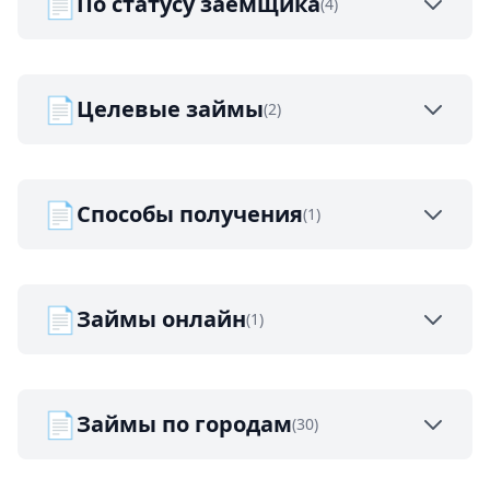
📄
По статусу заемщика
(4)
📄
Целевые займы
(2)
📄
Способы получения
(1)
📄
Займы онлайн
(1)
📄
Займы по городам
(30)