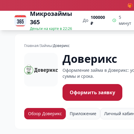
🎁
Микрозаймы
100000
5
До
365
₽
минут
Деньги на карте в
22:26
Главная
/
Займы
/
Доверикс
Доверикс
Оформление займа в Доверикс: ус
суммы и срока.
Оформить заявку
Обзор Доверикс
Приложение
Личный каби