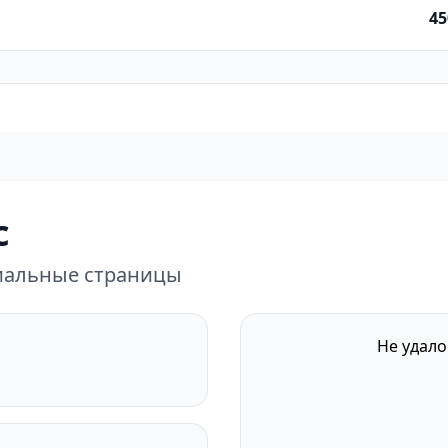
45
с
циальные страницы
Не удало