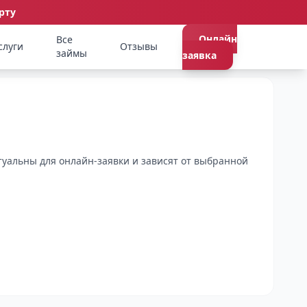
рту
Онлайн
Все
слуги
Отзывы
займы
заявка
туальны для онлайн-заявки и зависят от выбранной