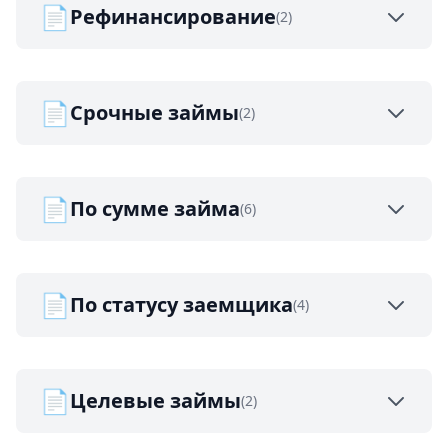
📄
Рефинансирование
(2)
📄
Срочные займы
(2)
📄
По сумме займа
(6)
📄
По статусу заемщика
(4)
📄
Целевые займы
(2)