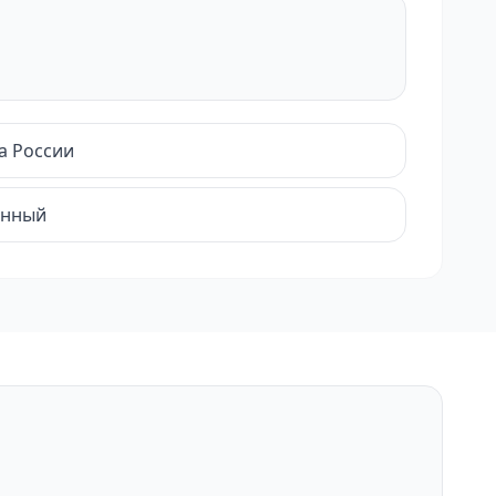
а России
енный