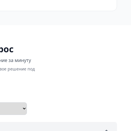
рос
ние за минуту
овое решение под