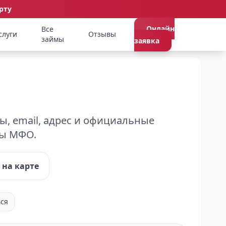
рту
Онлайн
Все
слуги
Отзывы
займы
заявка
, email, адрес и официальные
ты МФО.
 на карте
ся