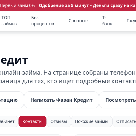
 Первый займ 0%
Одобрение за 5 минут • Деньги сразу на ка
ТОП
Без
Т-
Срочные
Госу
займов
процентов
банк
редит
нлайн-займа. На странице собраны телефоны
траница для тех, кто ищет подробные контак
ьтацию
Написать Фазан Кредит
Посмотреть
абинет
Контакты
Отзывы
Похожие займы
Отписать