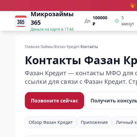
🎁
Микрозаймы
100000
5
До
365
₽
минут
Деньги на карте в
17:44
Главная
/
Займы
/
Фазан Кредит
/
Контакты
Контакты Фазан К
Фазан Кредит — контакты МФО для о
ссылки для связи с Фазан Кредит. С
Позвоните сейчас
Получить консул
Обзор Фазан Кредит
Приложение
Личный к