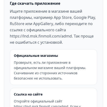
Где скачать приложение
Ищите приложение в магазине вашей
платформы, например App Store, Google Play,
RuStore или AppGallery, либо переходите по
ссылке с официального сайта
https://lnd.msk.finmoll.com/admd. Так проще
не ошибиться с установкой.
Официальные магазины
Проверьте, есть ли приложение в
официальном магазине вашей платформы.
Скачивание из сторонних источников
безопаснее не использовать.
Ссылка на сайте
Откройте официальный сайт
https://lnd.msk.finmoll.com/admd. Если у