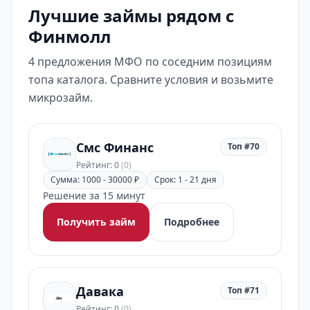
Лучшие займы рядом с
Финмолл
4 предложения МФО по соседним позициям
топа каталога. Сравните условия и возьмите
микрозайм.
Смс Финанс
Топ #70
Рейтинг: 0
(0)
Сумма: 1000 - 30000 ₽
Срок: 1 - 21 дня
Решение за 15 минут
Получить займ
Подробнее
Давака
Топ #71
Рейтинг: 0
(0)