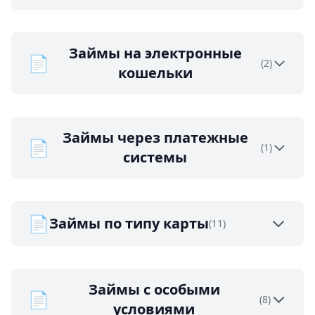
Займы на электронные
📄
(2)
кошельки
Займы через платежные
📄
(1)
системы
📄
Займы по типу карты
(11)
Займы с особыми
📄
(8)
условиями