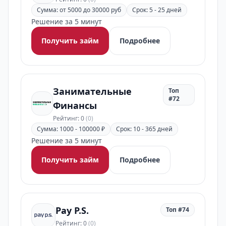
Сумма: от 5000 до 30000 руб
Срок: 5 - 25 дней
Решение за 5 минут
Получить займ
Подробнее
Занимательные
Топ
#72
Финансы
Рейтинг: 0
(0)
Сумма: 1000 - 100000 ₽
Срок: 10 - 365 дней
Решение за 5 минут
Получить займ
Подробнее
Pay P.S.
Топ #74
Рейтинг: 0
(0)