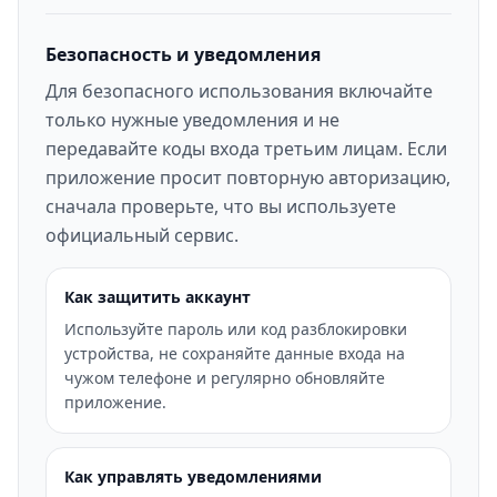
Безопасность и уведомления
Для безопасного использования включайте
только нужные уведомления и не
передавайте коды входа третьим лицам. Если
приложение просит повторную авторизацию,
сначала проверьте, что вы используете
официальный сервис.
Как защитить аккаунт
Используйте пароль или код разблокировки
устройства, не сохраняйте данные входа на
чужом телефоне и регулярно обновляйте
приложение.
Как управлять уведомлениями