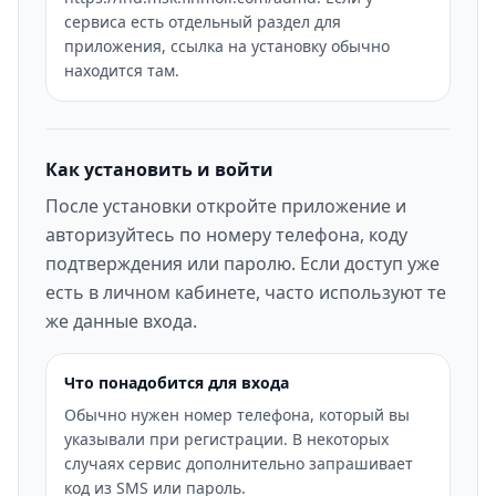
сервиса есть отдельный раздел для
приложения, ссылка на установку обычно
находится там.
Как установить и войти
После установки откройте приложение и
авторизуйтесь по номеру телефона, коду
подтверждения или паролю. Если доступ уже
есть в личном кабинете, часто используют те
же данные входа.
Что понадобится для входа
Обычно нужен номер телефона, который вы
указывали при регистрации. В некоторых
случаях сервис дополнительно запрашивает
код из SMS или пароль.