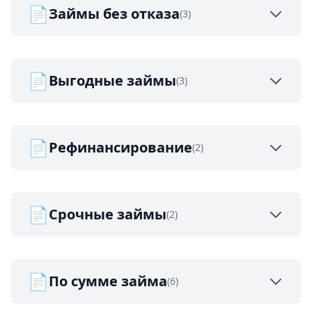
📄
Займы без отказа
(3)
📄
Выгодные займы
(3)
📄
Рефинансирование
(2)
📄
Срочные займы
(2)
📄
По сумме займа
(6)