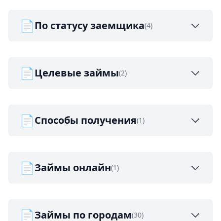
📄
По статусу заемщика
(4)
📄
Целевые займы
(2)
📄
Способы получения
(1)
📄
Займы онлайн
(1)
📄
Займы по городам
(30)