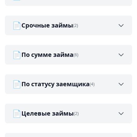
📄
Срочные займы
(2)
📄
По сумме займа
(6)
📄
По статусу заемщика
(4)
📄
Целевые займы
(2)