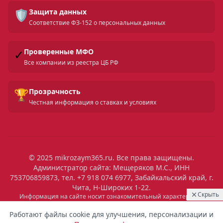
🛡️
Защита данных
Соответствие ФЗ-152 о персональных данных
✓
Проверенные МФО
Все компании из реестра ЦБ РФ
🏆
Прозрачность
Честная информация о ставках и условиях
© 2025 mikrozaym365.ru. Все права защищены.
Администратор сайта: Мещеряков М.С., ИНН
753706859873, тел. +7 918 074 6977, Забайкальский край, г.
Чита, Н-Широких 1-22.
Скрыть
Информация на сайте носит ознакомительный характер и не
является публичной офертой. Все условия микрозаймов уточняйте
01:19
Выдан
на сайтах МФО. Помните: займ — это обязательство, которое
Работают файлы cookie для улучшения, персонализации и
необходимо исполнять. Невыполнение обязательств влечет штрафы