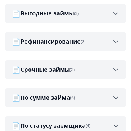
📄
Выгодные займы
(3)
📄
Рефинансирование
(2)
📄
Срочные займы
(2)
📄
По сумме займа
(6)
📄
По статусу заемщика
(4)