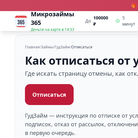
🎁
Микрозаймы
100000
5
До
365
₽
минут
Деньги на карте в
14:33
Главная
/
Займы
/
ГудЗайм
/
Отписаться
Как отписаться от
Где искать страницу отмены, как от
Отписаться
ГудЗайм — инструкция по отписке от ус
подписок, отказ от рассылок, отключен
в первую очередь.