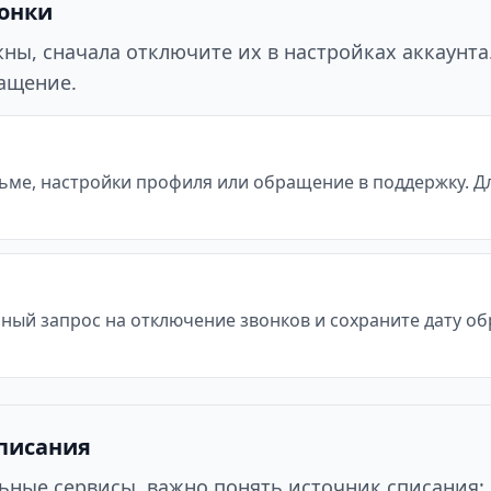
вонки
ы, сначала отключите их в настройках аккаунта. 
ращение.
ьме, настройки профиля или обращение в поддержку. Д
ьный запрос на отключение звонков и сохраните дату о
списания
ьные сервисы, важно понять источник списания: