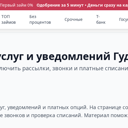
 Первый займ 0%
Одобрение за 5 минут • Деньги сразу на ка
ТОП
Без
Т-
Срочные
Госу
займов
процентов
банк
 услуг и уведомлений Г
ключить рассылки, звонки и платные списан
луг, уведомлений и платных опций. На странице 
ие звонков и проверка списаний. Материал помож