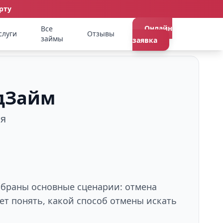
рту
Онлайн
Все
слуги
Отзывы
займы
заявка
удЗайм
ия
собраны основные сценарии: отмена
ет понять, какой способ отмены искать