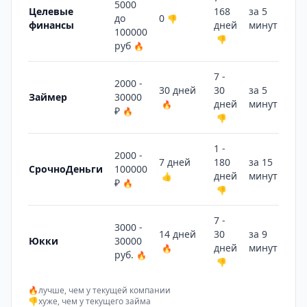
5000
Целевые
168
за 5
до
0
👎
финансы
дней
минут
🔥
100000
👎
руб
🔥
7 -
2000 -
30 дней
30
за 5
Займер
30000
дней
минут
🔥
🔥
₽
🔥
👎
1 -
2000 -
7 дней
180
за 15
СрочноДеньги
100000
дней
минут
👍
👎
₽
🔥
👎
7 -
3000 -
14 дней
30
за 9
Юкки
30000
дней
минут
🔥
🔥
руб.
🔥
👎
🔥
лучше, чем у текущей компании
👎
хуже, чем у текущего займа