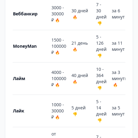
7 -
3000 -
30 дней
30
за 6
Веббанкир
30000
дней
минут
🔥
🔥
₽
🔥
👎
5 -
1500 -
21 день
126
за 11
MoneyMan
100000
дней
минут
🔥
👎
₽
🔥
👎
10 -
4000 -
за 3
40 дней
364
Лайм
100000
минуты
дней
🔥
₽
🔥
🔥
👎
5 -
1000 -
5 дней
14
за 5
Лайк
30000
дней
минут
👎
🔥
₽
🔥
👎
от
7 -