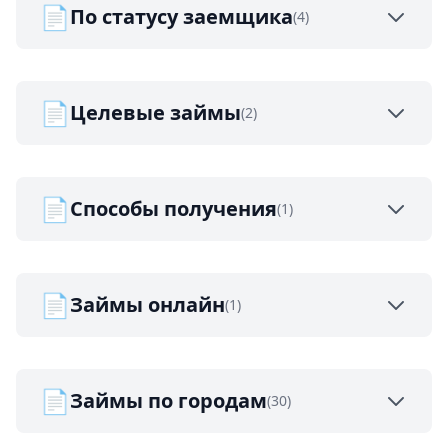
📄
По статусу заемщика
(4)
📄
Целевые займы
(2)
📄
Способы получения
(1)
📄
Займы онлайн
(1)
📄
Займы по городам
(30)