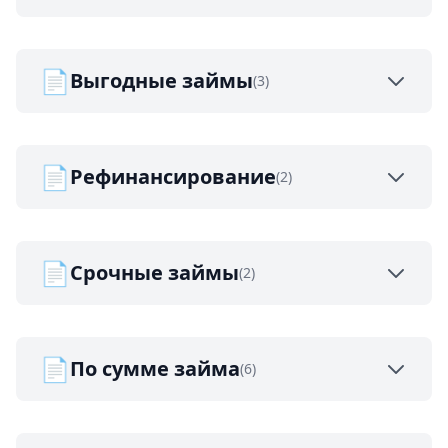
📄
Выгодные займы
(3)
📄
Рефинансирование
(2)
📄
Срочные займы
(2)
📄
По сумме займа
(6)