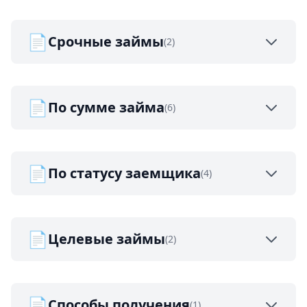
📄
Срочные займы
(2)
📄
По сумме займа
(6)
📄
По статусу заемщика
(4)
📄
Целевые займы
(2)
📄
Способы получения
(1)