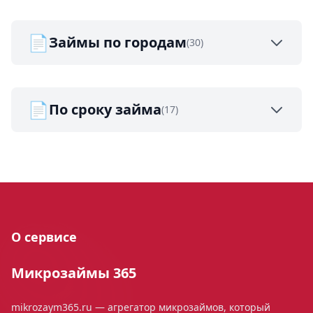
📄
Займы по городам
(30)
📄
По сроку займа
(17)
О сервисе
Микрозаймы 365
mikrozaym365.ru — агрегатор микрозаймов, который