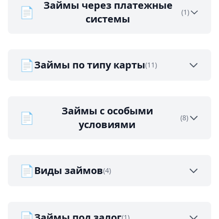
Займы через платежные
📄
(1)
системы
📄
Займы по типу карты
(11)
Займы с особыми
📄
(8)
условиями
📄
Виды займов
(4)
📄
Займы под залог
(1)