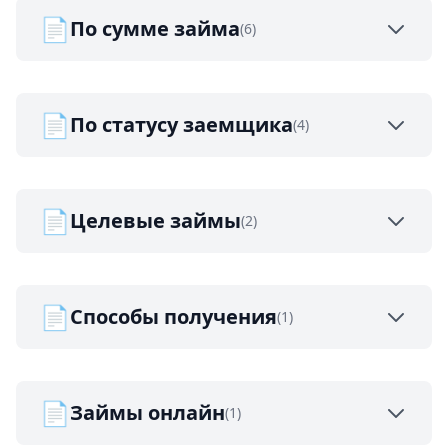
📄
По сумме займа
(6)
📄
По статусу заемщика
(4)
📄
Целевые займы
(2)
📄
Способы получения
(1)
📄
Займы онлайн
(1)