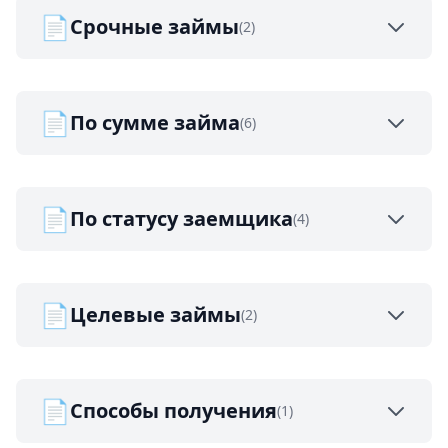
📄
Срочные займы
(2)
📄
По сумме займа
(6)
📄
По статусу заемщика
(4)
📄
Целевые займы
(2)
📄
Способы получения
(1)