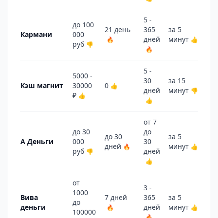
5 -
до 100
21 день
365
за 5
Кармани
000
14
дней
минут
🔥
👍
руб
👎
🔥
5 -
5000 -
30
за 15
Кэш магнит
30000
0
5 
👍
дней
минут
👎
₽
👍
👍
от 7
до 30
до
до 30
за 5
А Деньги
000
30
4 
дней
минут
🔥
👍
руб
дней
👎
👍
от
3 -
1000
Вива
7 дней
365
за 5
до
14
деньги
дней
минут
🔥
👍
100000
🔥