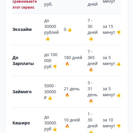
минут
сравниваете
руб.
дней
этот сервис
до
7 -
30000
30
за 15
Экозайм
0
5 
👍
рублей
дней
минут
👎
👍
👍
7 -
до 100
До
180 дней
365
за 5
000
10
Зарплаты
дней
минут
🔥
👍
руб
👎
🔥
5 -
5000 -
21 день
31
за 5
Займиго
30000
12
день
минут
🔥
👍
₽
👍
🔥
1 -
до
10 дней
30
за 10
Каширо
30000
2 
дней
минут
🔥
👎
руб
👍
👍