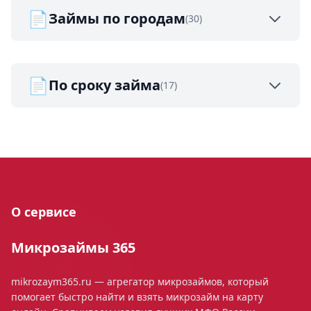
📄
Займы по городам
(30)
📄
По сроку займа
(17)
О сервисе
Микрозаймы 365
mikrozaym365.ru — агрегатор микрозаймов, который
помогает быстро найти и взять микрозайм на карту