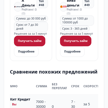
А
Вива
Топ
Топ
Деньги
#48
деньги
#49
Рейтинг: 0
Рейтинг: 0
(0)
(0)
Сумма: до 30 000 руб
Сумма: от 1000 до
100000 руб
Срок: от 7 до 30
дней
Срок: 3 - 365 дней
Решение за за 5 минут
Решение за за 5 минут
Получить займ
Получить займ
Подробнее
Подробнее
Сравнение похожих предложений
НА
БЕЗ
МФО
СУММА
СРОК
СКОРОСТЬ
РЫ
ПЕРЕПЛАТ
РФ
Кит Кредит
7000 -
7 -
за 5
Вы
30000
0
30