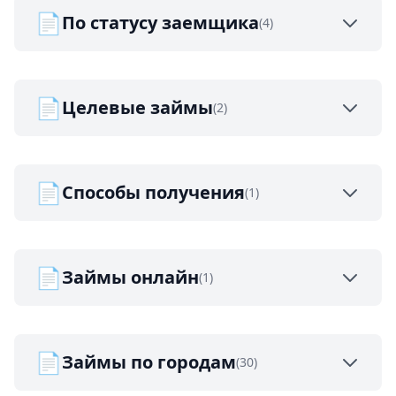
📄
По статусу заемщика
(4)
📄
Целевые займы
(2)
📄
Способы получения
(1)
📄
Займы онлайн
(1)
📄
Займы по городам
(30)