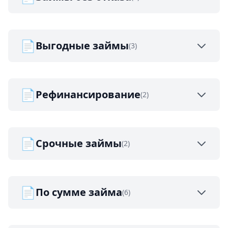
📄
Выгодные займы
(3)
📄
Рефинансирование
(2)
📄
Срочные займы
(2)
📄
По сумме займа
(6)