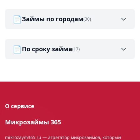
📄
Займы по городам
(30)
📄
По сроку займа
(17)
О сервисе
Микрозаймы 365
mikrozaym365.ru — агрегатор микрозаймов, который