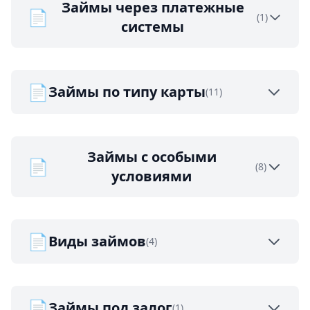
Займы через платежные
📄
(1)
системы
📄
Займы по типу карты
(11)
Займы с особыми
📄
(8)
условиями
📄
Виды займов
(4)
📄
Займы под залог
(1)