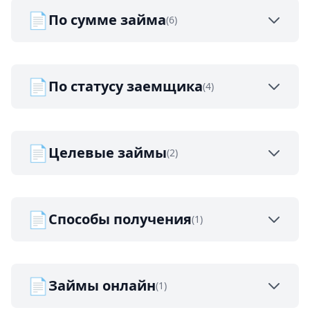
📄
По сумме займа
(6)
📄
По статусу заемщика
(4)
📄
Целевые займы
(2)
📄
Способы получения
(1)
📄
Займы онлайн
(1)