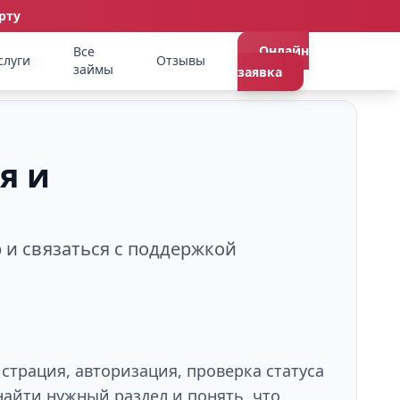
рту
Онлайн
Все
слуги
Отзывы
займы
заявка
я и
р и связаться с поддержкой
страция, авторизация, проверка статуса
айти нужный раздел и понять, что