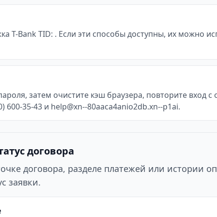
жка T-Bank TID: . Если эти способы доступны, их можно 
пароля, затем очистите кэш браузера, повторите вход 
 600-35-43 и help@xn--80aaca4anio2db.xn--p1ai.
татус договора
точке договора, разделе платежей или истории оп
с заявки.
е