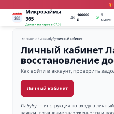
🎁
Микрозаймы
100000
5
До
365
₽
минут
Деньги на карте в
07:08
Главная
/
Займы
/
Лабубу
/
Личный кабинет
Личный кабинет Ла
восстановление до
Как войти в аккаунт, проверить зад
Личный кабинет
Лабубу — инструкция по входу в личный 
заявки, погашение задолженности и вос