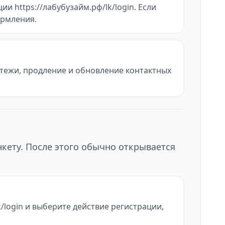
и https://лабубузайм.рф/lk/login. Если
ормления.
атежи, продление и обновление контактных
нкету. После этого обычно открывается
/login и выберите действие регистрации,