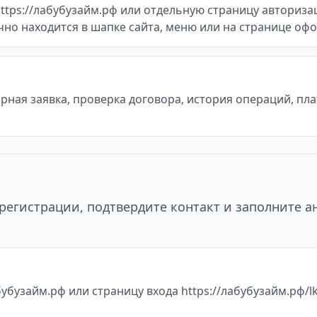
tps://лабубузайм.рф или отдельную страницу авторизаци
ычно находится в шапке сайта, меню или на странице оф
ная заявка, проверка договора, история операций, пл
регистрации, подтвердите контакт и заполните а
убузайм.рф или страницу входа https://лабубузайм.рф/lk