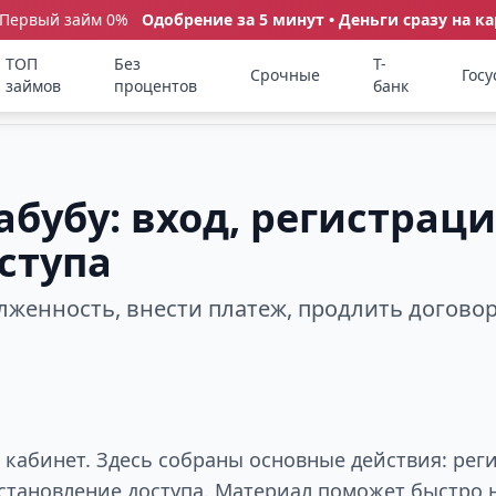
 Первый займ 0%
Одобрение за 5 минут • Деньги сразу на ка
ТОП
Без
Т-
Срочные
Госу
займов
процентов
банк
бубу: вход, регистраци
ступа
олженность, внести платеж, продлить догово
кабинет. Здесь собраны основные действия: реги
становление доступа. Материал поможет быстро н