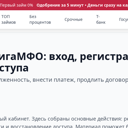
 Первый займ 0%
Одобрение за 5 минут • Деньги сразу на ка
ТОП
Без
Т-
Срочные
Госу
займов
процентов
банк
гаМФО: вход, регистр
ступа
олженность, внести платеж, продлить догово
й кабинет. Здесь собраны основные действия: р
ти и восстановление доступа. Материал поможет 