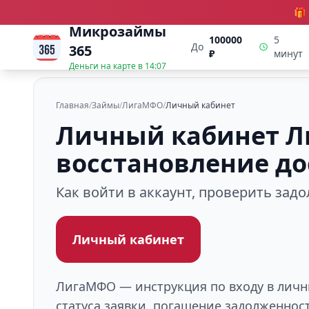
🎁
Микрозаймы
100000
5
До
365
₽
минут
Деньги на карте в
14:07
Главная
/
Займы
/
ЛигаМФО
/
Личный кабинет
Личный кабинет Ли
восстановление до
Как войти в аккаунт, проверить зад
Личный кабинет
ЛигаМФО — инструкция по входу в личны
статуса заявки, погашение задолженнос