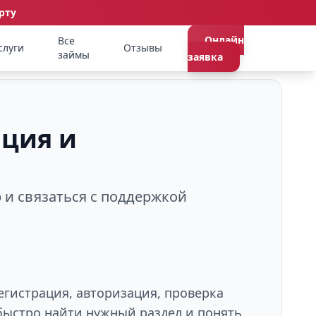
рту
Онлайн
Все
слуги
Отзывы
займы
заявка
ация и
р и связаться с поддержкой
егистрация, авторизация, проверка
быстро найти нужный раздел и понять,