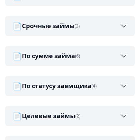
📄
Срочные займы
(2)
📄
По сумме займа
(6)
📄
По статусу заемщика
(4)
📄
Целевые займы
(2)