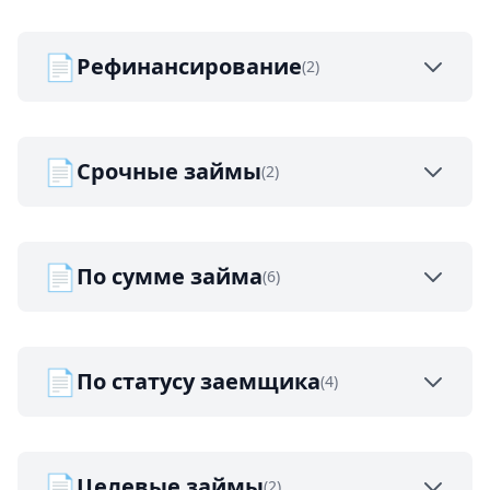
📄
Рефинансирование
(2)
📄
Срочные займы
(2)
📄
По сумме займа
(6)
📄
По статусу заемщика
(4)
📄
Целевые займы
(2)