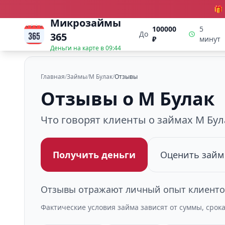
🎁
Микрозаймы
100000
5
До
365
₽
минут
Деньги на карте в
09:44
Главная
/
Займы
/
М Булак
/
Отзывы
Отзывы о М Булак
Что говорят клиенты о займах М Бул
Получить деньги
Оценить займ
Отзывы отражают личный опыт клиентов
Фактические условия займа зависят от суммы, срок