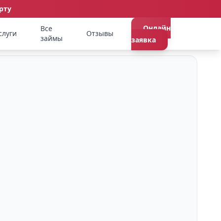
рту
Онлайн
Все
слуги
Отзывы
займы
заявка