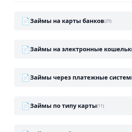
📄
Займы на карты банков
(25)
📄
Займы на электронные кошельк
📄
Займы через платежные систе
📄
Займы по типу карты
(11)