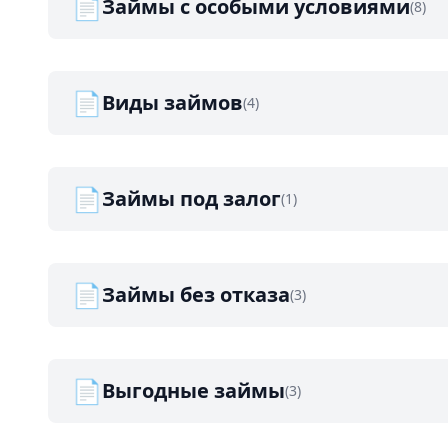
📄
Займы с особыми условиями
(8)
📄
Виды займов
(4)
📄
Займы под залог
(1)
📄
Займы без отказа
(3)
📄
Выгодные займы
(3)