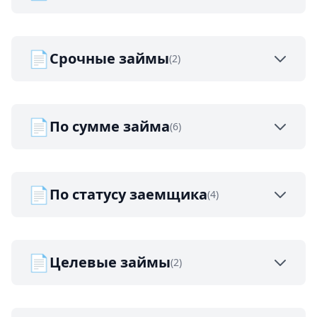
📄
Срочные займы
(2)
📄
По сумме займа
(6)
📄
По статусу заемщика
(4)
📄
Целевые займы
(2)