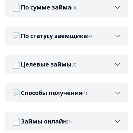
📄
По сумме займа
(6)
📄
По статусу заемщика
(4)
📄
Целевые займы
(2)
📄
Способы получения
(1)
📄
Займы онлайн
(1)