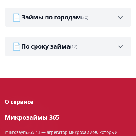
📄
Займы по городам
(30)
📄
По сроку займа
(17)
О сервисе
Микрозаймы 365
mikrozaym365.ru — агрегатор микрозаймов, который