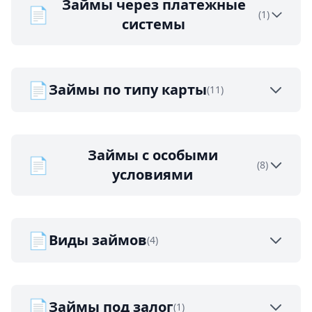
Займы через платежные
📄
(1)
системы
📄
Займы по типу карты
(11)
Займы с особыми
📄
(8)
условиями
📄
Виды займов
(4)
📄
Займы под залог
(1)