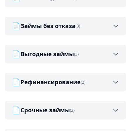
📄
Займы без отказа
(3)
📄
Выгодные займы
(3)
📄
Рефинансирование
(2)
📄
Срочные займы
(2)