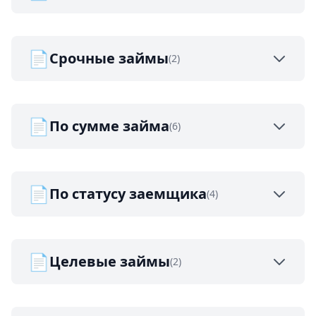
📄
Срочные займы
(2)
📄
По сумме займа
(6)
📄
По статусу заемщика
(4)
📄
Целевые займы
(2)