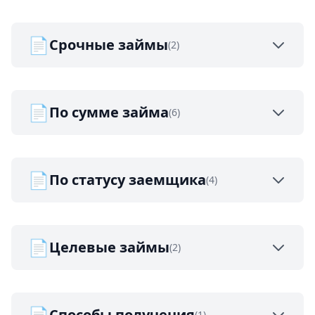
📄
Срочные займы
(2)
📄
По сумме займа
(6)
📄
По статусу заемщика
(4)
📄
Целевые займы
(2)
📄
Способы получения
(1)