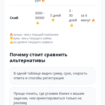
руб
🔥
3 -
3000 -
5 дней
30
за 6
1 
Скай
30000
дней
минут
👎
🔥
👎
👍
👍
🔥
лучше, чем у текущей компании
👎
хуже, чем у текущего займа
👍
на уровне текущего сервиса
Почему стоит сравнить
альтернативы
В одной таблице видно сумму, срок, скорость
ответа и способы регистрации
Проще понять, где условия ближе к вашим
задачам, чем ориентироваться только на
рекламу