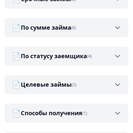
📄
По сумме займа
(6)
📄
По статусу заемщика
(4)
📄
Целевые займы
(2)
📄
Способы получения
(1)