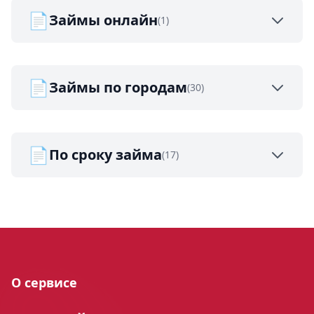
📄
Займы онлайн
(1)
📄
Займы по городам
(30)
📄
По сроку займа
(17)
О сервисе