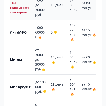
1000
7 -
за 60
Вы
до
10 дней
30
7 
минут
сравниваете
30000
дней
этот сервис
руб
15 -
1000 -
273
за 15
11
ЛигаМФО
60000
0
👎
дней
минут
🔥
🔥
₽
🔥
🔥
от
1 -
3000
10 дней
30
за 60
7 
Мигом
до
дней
минут
👍
👍
👍
30000
👍
руб
👍
3 -
до 100
21 день
364
за 10
15
Миг Кредит
000
дня
минут
🔥
🔥
🔥
руб.
👎
🔥
от