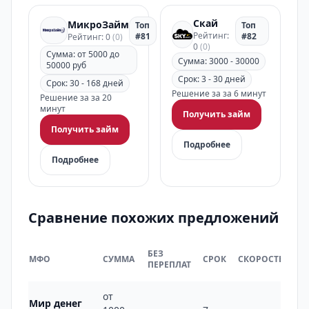
Скай
МикроЗайм
Топ
Топ
Рейтинг:
#81
#82
Рейтинг: 0
(0)
0
(0)
Сумма: от 5000 до
Сумма: 3000 - 30000
50000 руб
Срок: 3 - 30 дней
Срок: 30 - 168 дней
Решение за за 6 минут
Решение за за 20
минут
Получить займ
Получить займ
Подробнее
Подробнее
Сравнение похожих предложений
НА
БЕЗ
МФО
СУММА
СРОК
СКОРОСТЬ
РЫ
ПЕРЕПЛАТ
РФ
от
Мир денег