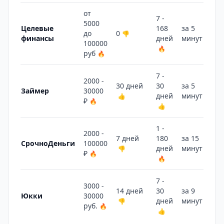
от
7 -
5000
Целевые
168
за 5
до
0
👎
финансы
дней
минут
🔥
100000
🔥
руб
🔥
7 -
2000 -
30 дней
30
за 5
Займер
30000
дней
минут
👍
🔥
₽
🔥
👍
1 -
2000 -
7 дней
180
за 15
СрочноДеньги
100000
дней
минут
👎
👍
₽
🔥
🔥
7 -
3000 -
14 дней
30
за 9
Юкки
30000
дней
минут
👎
🔥
руб.
🔥
👍