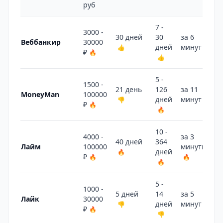
руб
7 -
3000 -
30 дней
30
за 6
Веббанкир
30000
дней
минут
👍
🔥
₽
🔥
👍
5 -
1500 -
21 день
126
за 11
MoneyMan
100000
дней
минут
👎
🔥
₽
🔥
🔥
10 -
4000 -
за 3
40 дней
364
Лайм
100000
минуты
дней
🔥
₽
🔥
🔥
🔥
5 -
1000 -
5 дней
14
за 5
Лайк
30000
дней
минут
👎
🔥
₽
🔥
👎