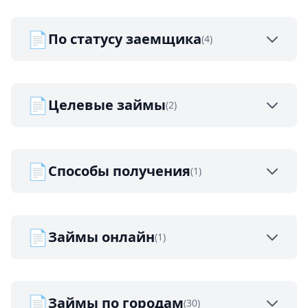
📄
По статусу заемщика
(4)
📄
Целевые займы
(2)
📄
Способы получения
(1)
📄
Займы онлайн
(1)
📄
Займы по городам
(30)