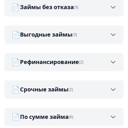
📄
Займы без отказа
(3)
📄
Выгодные займы
(3)
📄
Рефинансирование
(2)
📄
Срочные займы
(2)
📄
По сумме займа
(6)