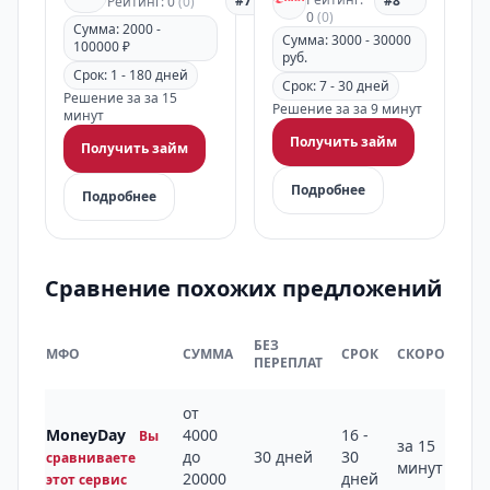
#7
#8
Рейтинг: 0
(0)
0
(0)
Сумма: 2000 -
Сумма: 3000 - 30000
100000 ₽
руб.
Срок: 1 - 180 дней
Срок: 7 - 30 дней
Решение за за 15
Решение за за 9 минут
минут
Получить займ
Получить займ
Подробнее
Подробнее
Сравнение похожих предложений
БЕЗ
МФО
СУММА
СРОК
СКОРОСТЬ
ПЕРЕПЛАТ
от
MoneyDay
4000
16 -
Вы
за 15
до
30 дней
30
сравниваете
минут
20000
дней
этот сервис