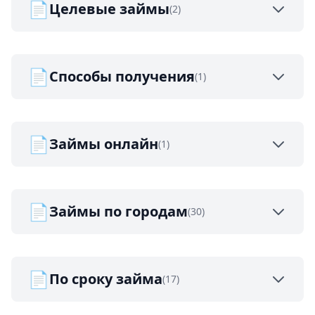
📄
Целевые займы
(2)
📄
Способы получения
(1)
📄
Займы онлайн
(1)
📄
Займы по городам
(30)
📄
По сроку займа
(17)