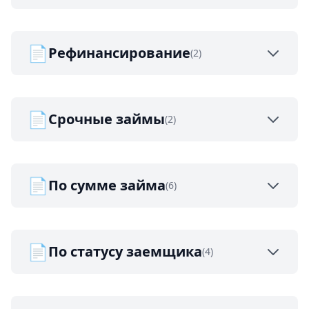
📄
Рефинансирование
(2)
📄
Срочные займы
(2)
📄
По сумме займа
(6)
📄
По статусу заемщика
(4)