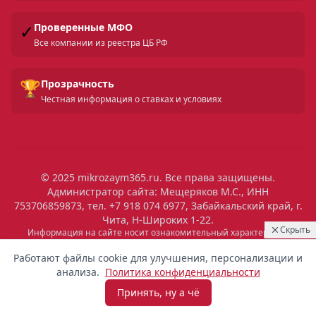
✓
Проверенные МФО
Все компании из реестра ЦБ РФ
🏆
Прозрачность
Честная информация о ставках и условиях
© 2025 mikrozaym365.ru. Все права защищены.
Администратор сайта: Мещеряков М.С., ИНН
753706859873, тел. +7 918 074 6977, Забайкальский край, г.
Чита, Н-Широких 1-22.
Скрыть
Информация на сайте носит ознакомительный характер и не
является публичной офертой. Все условия микрозаймов уточняйте
16:59
Выдан
на сайтах МФО. Помните: займ — это обязательство, которое
Работают файлы cookie для улучшения, персонализации и
необходимо исполнять. Невыполнение обязательств влечет штрафы
8 300 ₽
Денис
Пермь
анализа.
Политика конфиденциальности
и ухудшение кредитной истории. Услуги предоставляются
микрофинансовыми организациями, состоящими в реестре ЦБ РФ.
Принять, ну а чё
Взять микрозайм