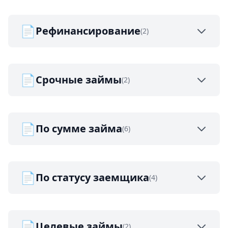
📄
Рефинансирование
(2)
📄
Срочные займы
(2)
📄
По сумме займа
(6)
📄
По статусу заемщика
(4)
📄
Целевые займы
(2)