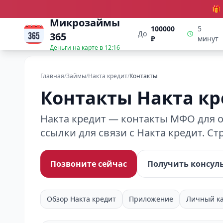
🎁
Микрозаймы
100000
5
До
365
₽
минут
Деньги на карте в
12:16
Главная
/
Займы
/
Накта кредит
/
Контакты
Контакты Накта кр
Накта кредит — контакты МФО для о
ссылки для связи с Накта кредит. С
Позвоните сейчас
Получить консул
Обзор Накта кредит
Приложение
Личный к