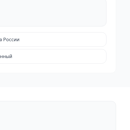
а России
енный