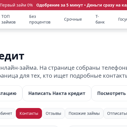
 Первый займ 0%
Одобрение за 5 минут • Деньги сразу на ка
ТОП
Без
Т-
Срочные
Госу
займов
процентов
банк
едит
нлайн-займа. На странице собраны телефоны
траница для тех, кто ищет подробные контак
ьтацию
Написать Накта кредит
Посмотреть 
абинет
Контакты
Отзывы
Похожие займы
Отписать