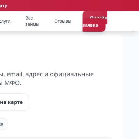
рту
Онлайн
Все
слуги
Отзывы
займы
заявка
, email, адрес и официальные
ты МФО.
на карте
ся