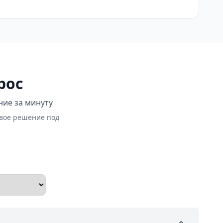
рос
ние за минуту
овое решение под